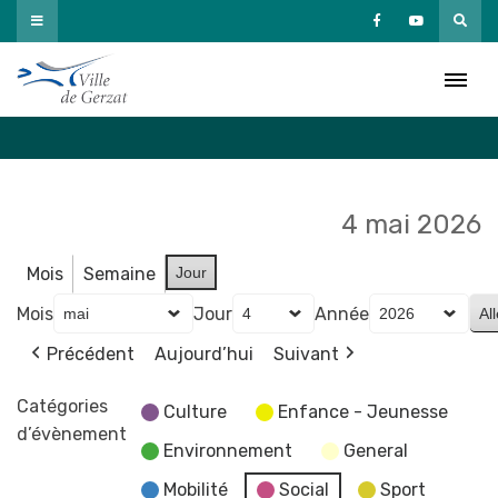
Passer
au
Agenda
contenu
Accueil
»
Agenda
4 mai 2026
Mois
Semaine
Jour
Mois
Jour
Année
Précédent
Aujourd’hui
Suivant
Catégories
Culture
Enfance - Jeunesse
d’évènement
Environnement
General
Mobilité
Social
Sport