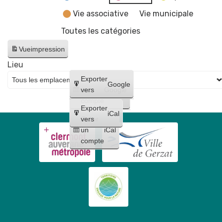
Vie associative
Vie municipale
Toutes les catégories
Vue
impression
Lieu
Créer
Exporter
Google
un
vers
Google
compte
Exporter
iCal
Créer
vers
un
iCal
compte