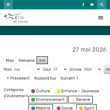
Passer
au
Agenda
contenu
Accueil
»
Agenda
27 mai 2026
Mois
Semaine
Jour
Mois
Jour
Année
Précédent
Aujourd’hui
Suivant
Catégories
Culture
Enfance - Jeunesse
d’évènement
Environnement
General
Mobilité
Social
Sport