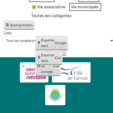
Vie associative
Vie municipale
Toutes les catégories
Vue
impression
Lieu
Créer
Exporter
Google
un
vers
Google
compte
Exporter
iCal
Créer
vers
un
iCal
compte