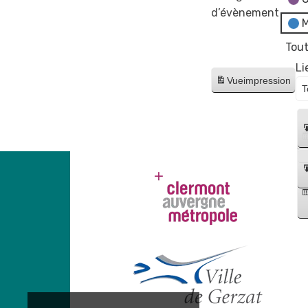
d’évènement
M
Tout
Li
Vue
impression