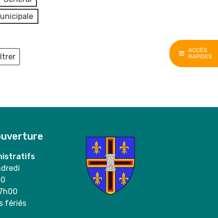
unicipale
ACCÈS
ltrer
RAPIDES
ieux
ouverture
istratifs
ndredi
00
17h00
s fériés