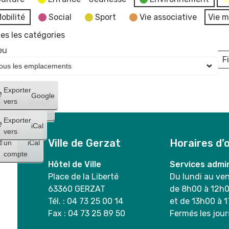
obilité
Social
Sport
Vie associative
Vie m
es les catégories
eu
Fi
L
Créer
Exporter
Google
un
vers
Google
compte
Exporter
iCal
Créer
vers
Ville de Gerzat
Horaires d’
un
iCal
compte
Hôtel de Ville
Services admin
Place de la Liberté
Du lundi au ve
63360 GERZAT
de 8h00 à 12h
Tél. : 04 73 25 00 14
et de 13h00 à 
Fax : 04 73 25 89 50
Fermés les jour