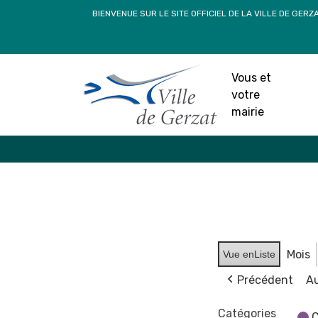
Passer
BIENVENUE SUR LE SITE OFFICIEL DE LA VILLE DE GERZ
au
contenu
Vous et
votre
mairie
Mois
Vue en
Liste
Précédent
Au
Catégories
C