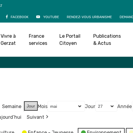
AT
FACEBOOK
YOUTUBE
RENDEZ-VOUS URBANISME
DEMAND
Agenda
Vivre à
France
Le Portail
Publications
Accueil
»
Agenda
Gerzat
services
Citoyen
& Actus
Semaine
Jour
Mois
Jour
Année
jourd’hui
Suivant
ulture
Enfance - Jeunesse
Environnement