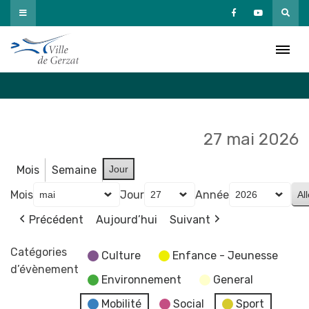
Passer
au
Agenda
contenu
Accueil
»
Agenda
27 mai 2026
Mois
Semaine
Jour
Mois
Jour
Année
Précédent
Aujourd’hui
Suivant
Catégories
Culture
Enfance - Jeunesse
d’évènement
Environnement
General
Mobilité
Social
Sport