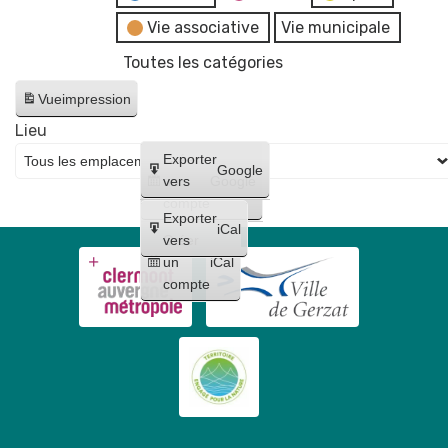
Vie associative
Vie municipale
Toutes les catégories
Vue
impression
Lieu
Créer
Exporter
Google
un
vers
Google
compte
Exporter
iCal
Créer
vers
un
iCal
compte