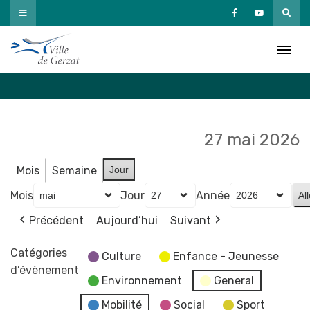
Passer
au
Agenda
contenu
Accueil
»
Agenda
27 mai 2026
Mois
Semaine
Jour
Mois
Jour
Année
Précédent
Aujourd’hui
Suivant
Catégories
Culture
Enfance - Jeunesse
d’évènement
Environnement
General
Mobilité
Social
Sport