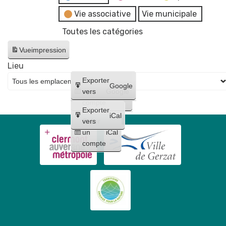
Vie associative
Vie municipale
Toutes les catégories
Vue
impression
Lieu
Créer
Exporter
Google
un
vers
Google
compte
Exporter
iCal
Créer
vers
un
iCal
compte