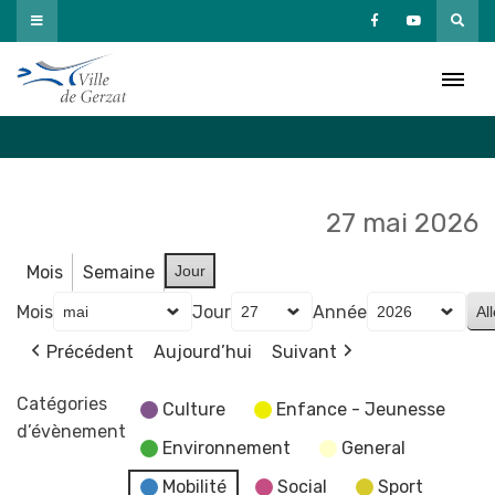
Passer
au
Agenda
contenu
Accueil
»
Agenda
27 mai 2026
Mois
Semaine
Jour
Mois
Jour
Année
Précédent
Aujourd’hui
Suivant
Catégories
Culture
Enfance - Jeunesse
d’évènement
Environnement
General
Mobilité
Social
Sport