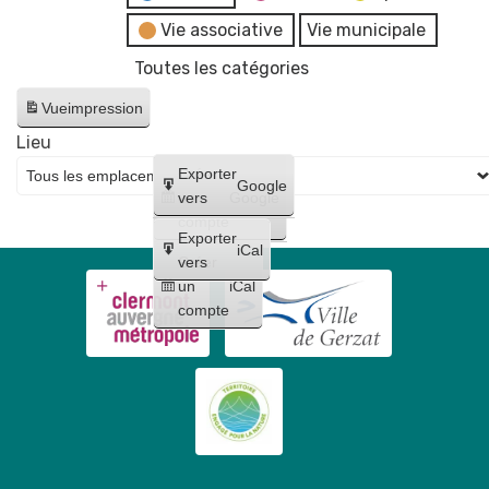
Vie associative
Vie municipale
Toutes les catégories
Vue
impression
Lieu
Créer
Exporter
Google
un
vers
Google
compte
Exporter
iCal
Créer
vers
un
iCal
compte