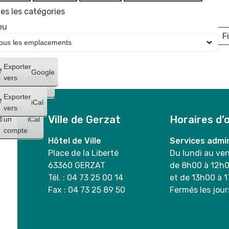
es les catégories
eu
Fi
L
Créer
Exporter
Google
un
vers
Google
compte
Exporter
iCal
Créer
vers
Ville de Gerzat
Horaires d’
un
iCal
compte
Hôtel de Ville
Services admin
Place de la Liberté
Du lundi au ve
63360 GERZAT
de 8h00 à 12h
Tél. : 04 73 25 00 14
et de 13h00 à 
Fax : 04 73 25 89 50
Fermés les jour