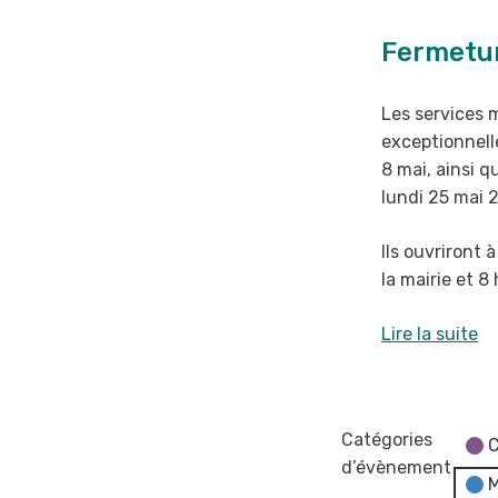
Fermeture
des
Fermetur
services
de
Les services
la
exceptionnel
mairie
8 mai, ainsi 
et
lundi 25 mai 
du
CCAS
Ils ouvriront 
la
mairie et 8
Lire la suite
Catégories
C
d’évènement
M