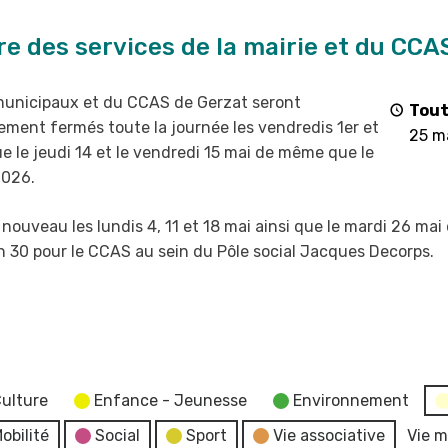
e des services de la mairie et du CCA
 municipaux et du CCAS de Gerzat
seront
Tout
lement fermés toute la
journée les vendredis 1
er
et
25 m
que le jeudi 14 et le vendredi 15 mai de même que
le
2026
.
à nouveau les lundis 4, 11 et 18 mai ainsi que le mardi 26 mai
 h 30 pour le CCAS au sein du Pôle social Jacques Decorps.
ulture
Enfance - Jeunesse
Environnement
obilité
Social
Sport
Vie associative
Vie m