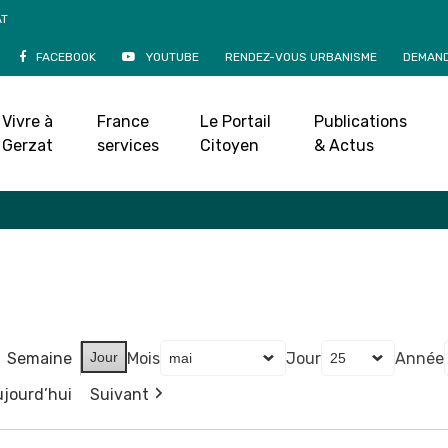
AT
FACEBOOK
YOUTUBE
RENDEZ-VOUS URBANISME
DEMAND
Agenda
Vivre à
France
Le Portail
Publications
Accueil
»
Agenda
Gerzat
services
Citoyen
& Actus
Semaine
Jour
Mois
Jour
Année
jourd’hui
Suivant