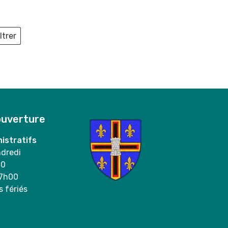
ltrer
ieux
ouverture
istratifs
ndredi
00
17h00
s fériés