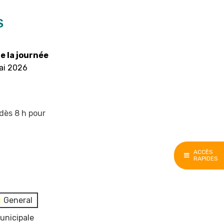
S
e la journée
ai 2026
 dès 8 h pour
ACCÈS
RAPIDES
General
unicipale