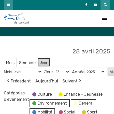
Passer
au
Agenda
contenu
Accueil
»
Agenda
28 avril 2025
Mois
Semaine
Jour
Mois
Jour
Année
Précédent
Aujourd’hui
Suivant
Catégories
Culture
Enfance - Jeunesse
d’évènement
Environnement
General
Mobilité
Social
Sport