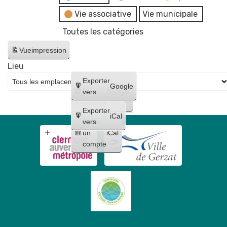
Vie associative
Vie municipale
Toutes les catégories
Vue
impression
Lieu
Créer
Exporter
Google
un
vers
Google
compte
Exporter
iCal
Créer
vers
un
iCal
compte