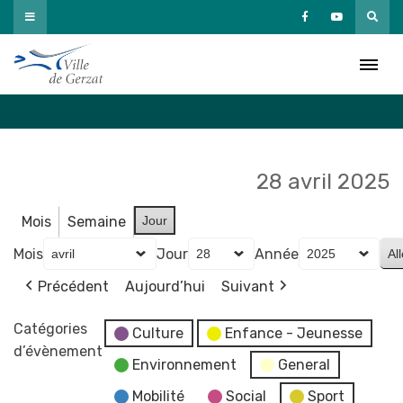
Passer
au
Agenda
contenu
Accueil
»
Agenda
28 avril 2025
Mois
Semaine
Jour
Mois
Jour
Année
Précédent
Aujourd’hui
Suivant
Catégories
Culture
Enfance - Jeunesse
d’évènement
Environnement
General
Mobilité
Social
Sport