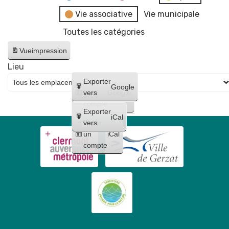
Vie associative
Vie municipale
Toutes les catégories
Vue
impression
Lieu
Créer
Exporter
Google
un
vers
Google
compte
Exporter
iCal
Créer
vers
un
iCal
compte