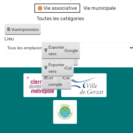
Vie associative
Vie municipale
Toutes les catégories
Vue
impression
Lieu
Créer
Exporter
Google
un
vers
Google
compte
Exporter
iCal
Créer
vers
un
iCal
compte