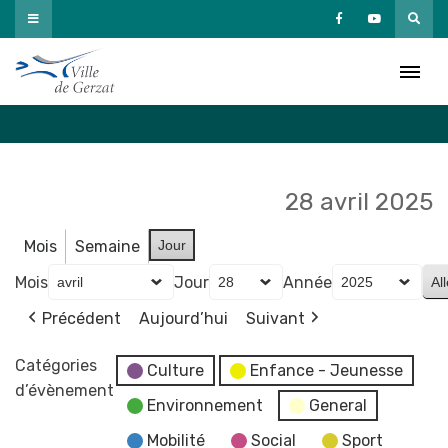
Passer
au
Agenda
contenu
Accueil
»
Agenda
28 avril 2025
Mois
Semaine
Jour
Mois
Jour
Année
Précédent
Aujourd’hui
Suivant
Catégories
Culture
Enfance - Jeunesse
d’évènement
Environnement
General
Mobilité
Social
Sport