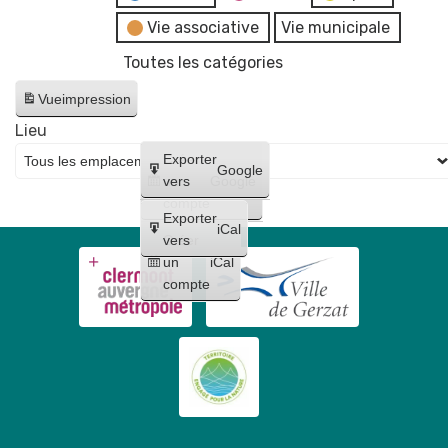
Vie associative
Vie municipale
Toutes les catégories
Vue
impression
Lieu
Créer
Exporter
Google
un
vers
Google
compte
Exporter
iCal
Créer
vers
un
iCal
compte