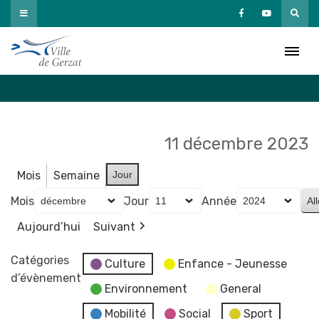
Passer
au
Agenda
contenu
Accueil
»
Agenda
11 décembre 2023
Mois
Semaine
Jour
Mois
Jour
Année
Aujourd’hui
Suivant
Catégories
Culture
Enfance - Jeunesse
d’évènement
Environnement
General
Mobilité
Social
Sport