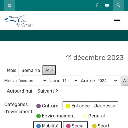
Passer
au
Agenda
contenu
Accueil
»
Agenda
11 décembre 2023
Mois
Semaine
Jour
Mois
Jour
Année
Aujourd’hui
Suivant
Catégories
Culture
Enfance - Jeunesse
d’évènement
Environnement
General
Mobilité
Social
Sport