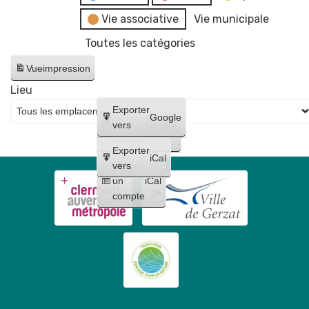
Vie associative
Vie municipale
Toutes les catégories
Vue
impression
Lieu
Créer
Exporter
Google
un
vers
Google
compte
Exporter
iCal
Créer
vers
un
iCal
compte