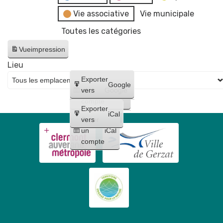
Vie associative
Vie municipale
Toutes les catégories
Vue
impression
Lieu
Créer
Exporter
Google
un
vers
Google
compte
Exporter
iCal
Créer
vers
un
iCal
compte