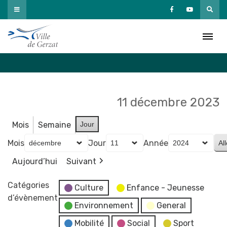
Passer
au
Agenda
contenu
Accueil
»
Agenda
11 décembre 2023
Mois
Semaine
Jour
Mois
Jour
Année
Aujourd’hui
Suivant
Catégories
Culture
Enfance - Jeunesse
d’évènement
Environnement
General
Mobilité
Social
Sport