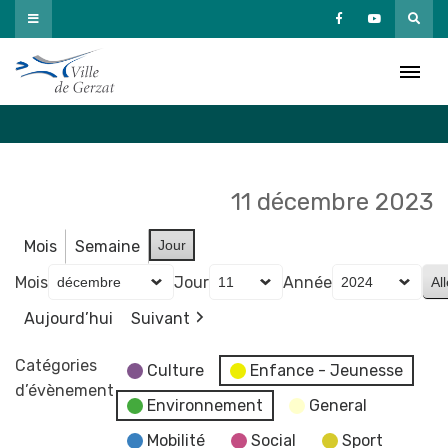
Passer
au
Agenda
contenu
Accueil
»
Agenda
11 décembre 2023
Mois
Semaine
Jour
Mois
Jour
Année
Aujourd’hui
Suivant
Catégories
Culture
Enfance - Jeunesse
d’évènement
Environnement
General
Mobilité
Social
Sport