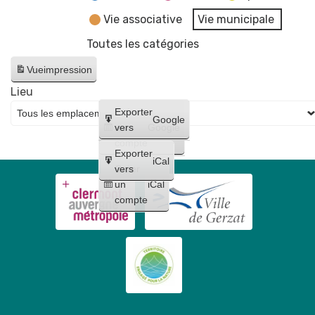
Vie associative
Vie municipale
Toutes les catégories
Vue
impression
Lieu
Créer
Exporter
Google
un
vers
Google
compte
Exporter
iCal
Créer
vers
un
iCal
compte