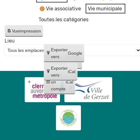
Vie associative
Vie municipale
Toutes les catégories
Vue
impression
Lieu
Créer
Exporter
Google
un
vers
Google
compte
Exporter
iCal
Créer
vers
un
iCal
compte