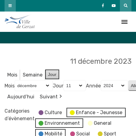
Passer
au
Agenda
contenu
Accueil
»
Agenda
11 décembre 2023
Mois
Semaine
Jour
Mois
Jour
Année
Aujourd’hui
Suivant
Catégories
Culture
Enfance - Jeunesse
d’évènement
Environnement
General
Mobilité
Social
Sport