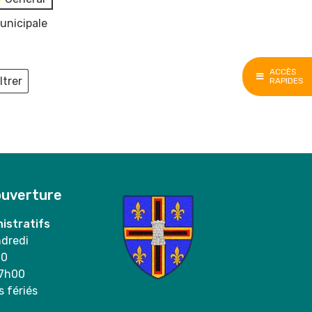
unicipale
ACCÈS
ltrer
RAPIDES
ieux
ouverture
istratifs
ndredi
00
17h00
s fériés