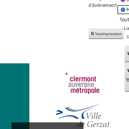
d’évènement
M
Tout
Li
Vue
impression