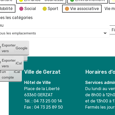
obilité
Social
Sport
Vie associative
Vie m
es les catégories
eu
Fi
L
Créer
Exporter
Google
un
vers
Google
compte
Exporter
iCal
Créer
vers
Ville de Gerzat
Horaires d’
un
iCal
compte
Hôtel de Ville
Services admin
Place de la Liberté
Du lundi au ve
63360 GERZAT
de 8h00 à 12h
Tél. : 04 73 25 00 14
et de 13h00 à 
Fax : 04 73 25 89 50
Fermés les jour