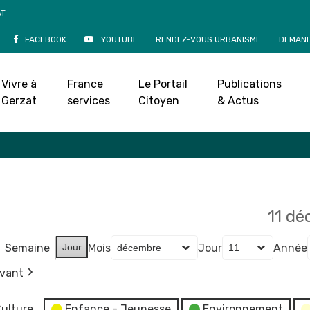
AT
FACEBOOK
YOUTUBE
RENDEZ-VOUS URBANISME
DEMAND
Agenda
Vivre à
France
Le Portail
Publications
Accueil
»
Agenda
Gerzat
services
Citoyen
& Actus
11 d
Semaine
Jour
Mois
Jour
Année
ivant
ulture
Enfance - Jeunesse
Environnement