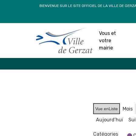
Passer
BIENVENUE SUR LE SITE OFFICIEL DE LA VILLE DE GERZ
au
contenu
Vous et
votre
mairie
Mois
Vue en
Liste
Aujourd’hui
Su
Catégories
C