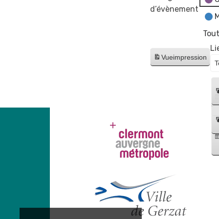
d’évènement
M
Tout
Li
Vue
impression