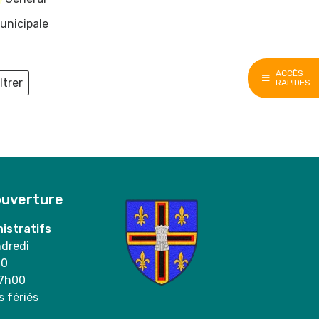
unicipale
ACCÈS
ltrer
RAPIDES
ieux
ouverture
istratifs
ndredi
00
17h00
s fériés