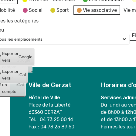
obilité
Social
Sport
Vie associative
Vie m
es les catégories
eu
Fi
L
Créer
Exporter
Google
un
vers
Google
compte
Exporter
iCal
Créer
vers
Ville de Gerzat
Horaires d’
un
iCal
compte
Hôtel de Ville
Services admin
Place de la Liberté
Du lundi au ve
63360 GERZAT
de 8h00 à 12h
Tél. : 04 73 25 00 14
et de 13h00 à 
Fax : 04 73 25 89 50
Fermés les jour