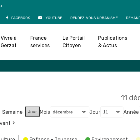
AT
FACEBOOK
YOUTUBE
RENDEZ-VOUS URBANISME
DEMAND
Agenda
Vivre à
France
Le Portail
Publications
Accueil
»
Agenda
Gerzat
services
Citoyen
& Actus
11 d
Semaine
Jour
Mois
Jour
Année
ivant
ulture
Enfance - Jeunesse
Environnement