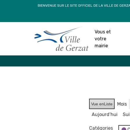
Passer
BIENVENUE SUR LE SITE OFFICIEL DE LA VILLE DE GERZ
au
contenu
Vous et
votre
mairie
Mois
Vue en
Liste
Aujourd’hui
Su
Catégories
C