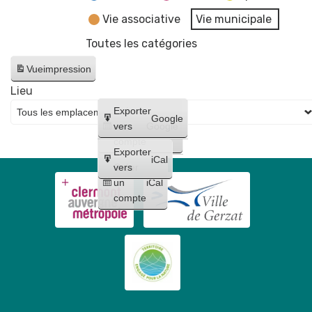
Vie associative
Vie municipale
Toutes les catégories
Vue
impression
Lieu
Créer
Exporter
Google
un
vers
Google
compte
Exporter
iCal
Créer
vers
un
iCal
compte