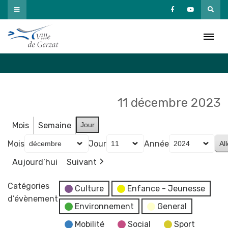
Passer
au
Agenda
contenu
Accueil
»
Agenda
11 décembre 2023
Mois
Semaine
Jour
Mois
Jour
Année
Aujourd’hui
Suivant
Catégories
Culture
Enfance - Jeunesse
d’évènement
Environnement
General
Mobilité
Social
Sport