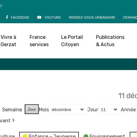
AT
FACEBOOK
YOUTUBE
RENDEZ-VOUS URBANISME
DEMAND
Agenda
Vivre à
France
Le Portail
Publications
Accueil
»
Agenda
Gerzat
services
Citoyen
& Actus
11 d
Semaine
Jour
Mois
Jour
Année
ivant
ulture
Enfance - Jeunesse
Environnement