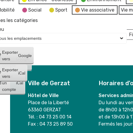
obilité
Social
Sport
Vie associative
Vie m
es les catégories
eu
Fi
L
Créer
Exporter
Google
un
vers
Google
compte
Exporter
iCal
Créer
vers
Ville de Gerzat
Horaires d’
un
iCal
compte
Hôtel de Ville
Services admin
Place de la Liberté
Du lundi au ve
63360 GERZAT
de 8h00 à 12h
Tél. : 04 73 25 00 14
et de 13h00 à 
Fax : 04 73 25 89 50
Fermés les jour