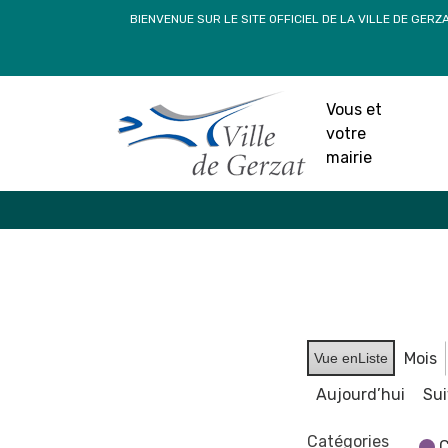
Passer
BIENVENUE SUR LE SITE OFFICIEL DE LA VILLE DE GERZ
au
contenu
Vous et
votre
mairie
Mois
Vue en
Liste
Aujourd’hui
Su
Catégories
C