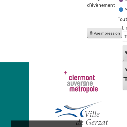
d’évènement
M
Tout
Li
Vue
impression