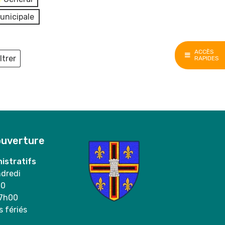
unicipale
ACCÈS
ltrer
RAPIDES
ieux
ouverture
istratifs
ndredi
00
17h00
s fériés