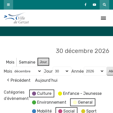
Passer
au
Agenda
contenu
Accueil
»
Agenda
30 décembre 2026
Mois
Semaine
Jour
Mois
Jour
Année
Précédent
Aujourd’hui
Catégories
Culture
Enfance - Jeunesse
d’évènement
Environnement
General
Mobilité
Social
Sport