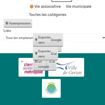
Vie associative
Vie municipale
Toutes les catégories
Vue
impression
Lieu
Créer
Exporter
Google
un
vers
Google
compte
Exporter
iCal
Créer
vers
un
iCal
compte