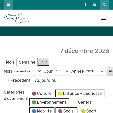
Passer
au
Agenda
contenu
Accueil
»
Agenda
7 décembre 2026
Mois
Semaine
Jour
Mois
Jour
Année
Précédent
Aujourd’hui
Catégories
Culture
Enfance - Jeunesse
d’évènement
Environnement
General
Mobilité
Social
Sport