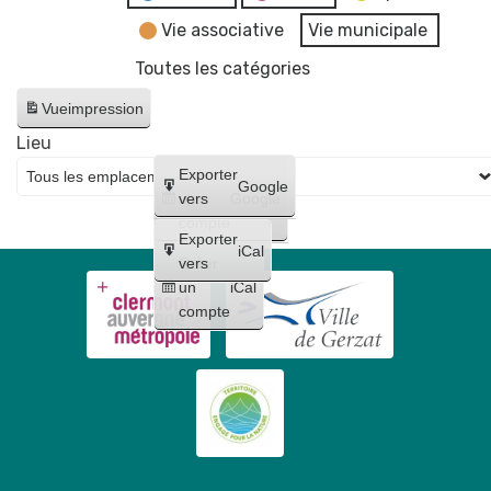
Vie associative
Vie municipale
Toutes les catégories
Vue
impression
Lieu
Créer
Exporter
Google
un
vers
Google
compte
Exporter
iCal
Créer
vers
un
iCal
compte