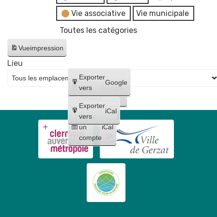
Vie associative
Vie municipale
Toutes les catégories
Vue
impression
Lieu
Créer
Exporter
Google
un
vers
Google
compte
Exporter
iCal
Créer
vers
un
iCal
compte