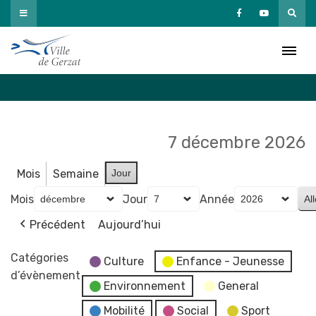
Passer
au
Agenda
contenu
Accueil
»
Agenda
7 décembre 2026
Mois
Semaine
Jour
Mois
Jour
Année
Précédent
Aujourd’hui
Catégories
Culture
Enfance - Jeunesse
d’évènement
Environnement
General
Mobilité
Social
Sport