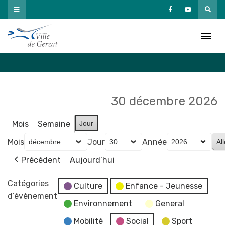
Passer
au
Agenda
contenu
Accueil
»
Agenda
30 décembre 2026
Mois
Semaine
Jour
Mois
Jour
Année
Précédent
Aujourd’hui
Catégories
Culture
Enfance - Jeunesse
d’évènement
Environnement
General
Mobilité
Social
Sport