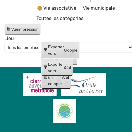
Vie associative
Vie municipale
Toutes les catégories
Vue
impression
Lieu
Créer
Exporter
Google
un
vers
Google
compte
Exporter
iCal
Créer
vers
un
iCal
compte