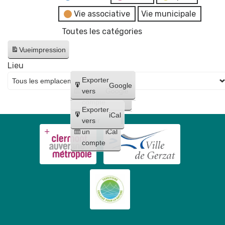
Vie associative
Vie municipale
Toutes les catégories
Vue
impression
Lieu
Créer
Exporter
Google
un
vers
Google
compte
Exporter
iCal
Créer
vers
un
iCal
compte