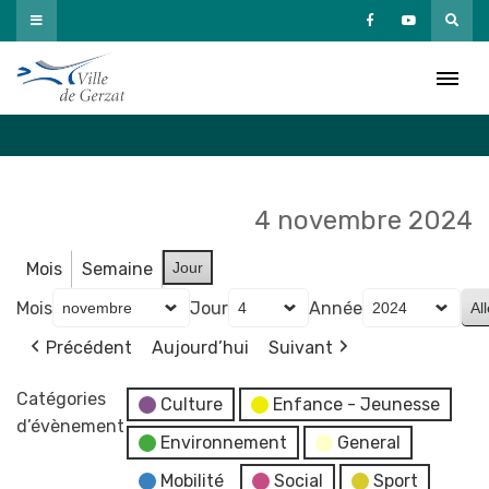
Passer
au
Agenda
contenu
Accueil
»
Agenda
4 novembre 2024
Mois
Semaine
Jour
Mois
Jour
Année
Précédent
Aujourd’hui
Suivant
Catégories
Culture
Enfance - Jeunesse
d’évènement
Environnement
General
Mobilité
Social
Sport