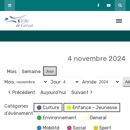
Passer
au
Agenda
contenu
Accueil
»
Agenda
4 novembre 2024
Mois
Semaine
Jour
Mois
Jour
Année
Précédent
Aujourd’hui
Suivant
Catégories
Culture
Enfance - Jeunesse
d’évènement
Environnement
General
Mobilité
Social
Sport