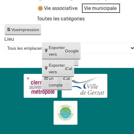
Vie associative
Vie municipale
Toutes les catégories
Vue
impression
Lieu
Créer
Exporter
Google
un
vers
Google
compte
Exporter
iCal
Créer
vers
un
iCal
compte