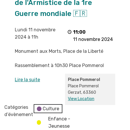
de l'Armistice de la 1re
l'Armistice
de
Guerre mondiale 🇫🇷
la
1re
Lundi 11 novembre
Guerre
11:00
2024 à 11h
mondiale
11 novembre 2024
🇫🇷
Monument aux Morts, Place de la Liberté
Rassemblement à 10h30 Place Pommerol
Lire la suite
Place Pommerol
Place Pommerol
Gerzat
,
63360
View Location
Catégories
Culture
d’évènement
Enfance -
Jeunesse