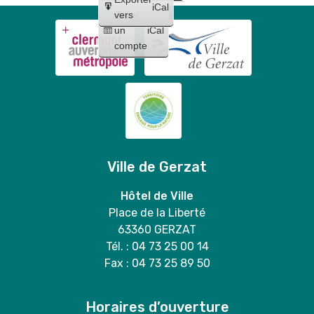
iCal
Créer
vers
un
iCal
compte
Ville de Gerzat
Hôtel de Ville
Place de la Liberté
63360 GERZAT
Tél. : 04 73 25 00 14
Fax : 04 73 25 89 50
Horaires d’ouverture