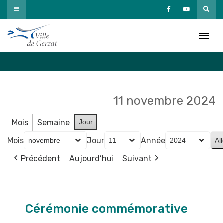
Passer
au
Agenda
contenu
Accueil
»
Agenda
11 novembre 2024
Mois
Semaine
Jour
Mois
Jour
Année
Précédent
Aujourd’hui
Suivant
Cérémonie
commémorative
Cérémonie commémorative
de