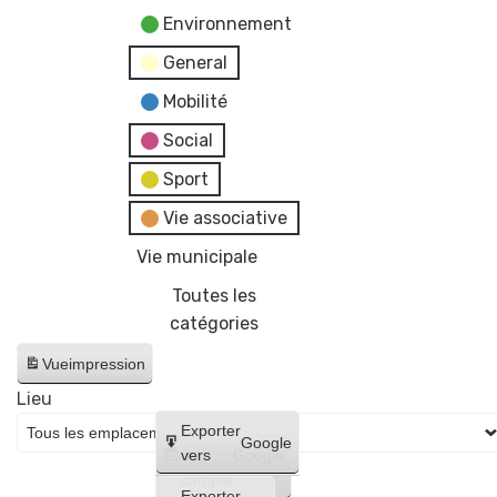
Environnement
General
Mobilité
Social
Sport
Vie associative
Vie municipale
Toutes les
catégories
Vue
impression
Lieu
Créer
Exporter
Google
un
vers
Google
compte
Exporter