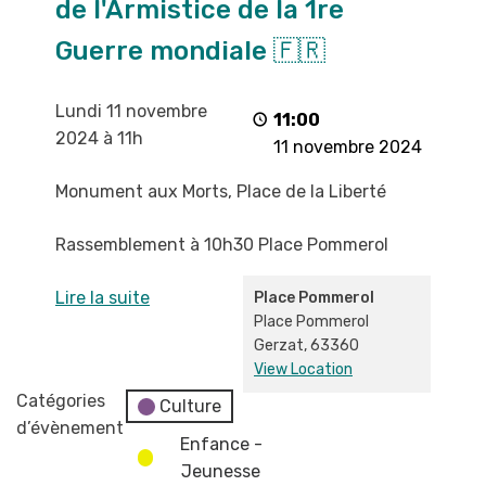
de l'Armistice de la 1re
l'Armistice
de
Guerre mondiale 🇫🇷
la
1re
Lundi 11 novembre
Guerre
11:00
2024 à 11h
mondiale
11 novembre 2024
🇫🇷
Monument aux Morts, Place de la Liberté
Rassemblement à 10h30 Place Pommerol
Lire la suite
Place Pommerol
Place Pommerol
Gerzat
,
63360
View Location
Catégories
Culture
d’évènement
Enfance -
Jeunesse