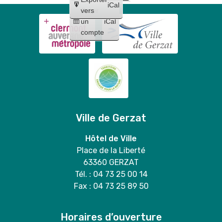
iCal
Créer
vers
un
iCal
compte
Ville de Gerzat
Hôtel de Ville
Place de la Liberté
63360 GERZAT
Tél. : 04 73 25 00 14
Fax : 04 73 25 89 50
Horaires d’ouverture