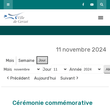
Passer
au
Agenda
contenu
Accueil
»
Agenda
11 novembre 2024
Mois
Semaine
Jour
Mois
Jour
Année
Précédent
Aujourd’hui
Suivant
Cérémonie
commémorative
Cérémonie commémorative
de