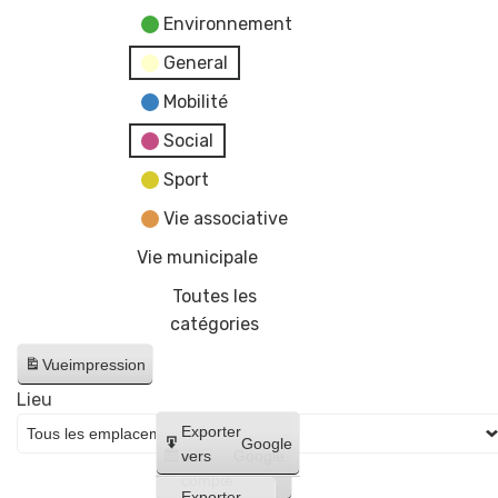
Environnement
General
Mobilité
Social
Sport
Vie associative
Vie municipale
Toutes les
catégories
Vue
impression
Lieu
Créer
Exporter
Google
un
vers
Google
compte
Exporter