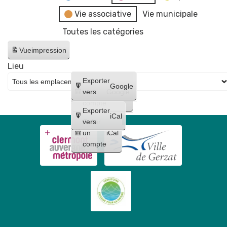
Vie associative
Vie municipale
Toutes les catégories
Vue
impression
Lieu
Créer
Exporter
Google
un
vers
Google
compte
Exporter
iCal
Créer
vers
un
iCal
compte