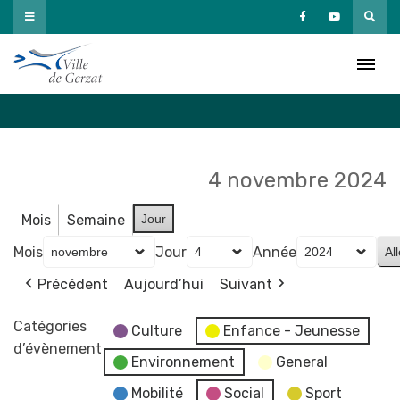
Passer
au
Agenda
contenu
Accueil
»
Agenda
4 novembre 2024
Mois
Semaine
Jour
Mois
Jour
Année
Précédent
Aujourd’hui
Suivant
Catégories
Culture
Enfance - Jeunesse
d’évènement
Environnement
General
Mobilité
Social
Sport