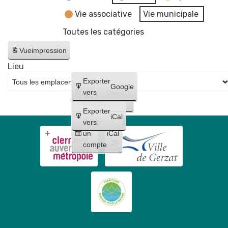
Vie associative
Vie municipale
Toutes les catégories
Vue
impression
Lieu
Créer
Exporter
Google
un
vers
Google
compte
Exporter
iCal
Créer
vers
un
iCal
compte