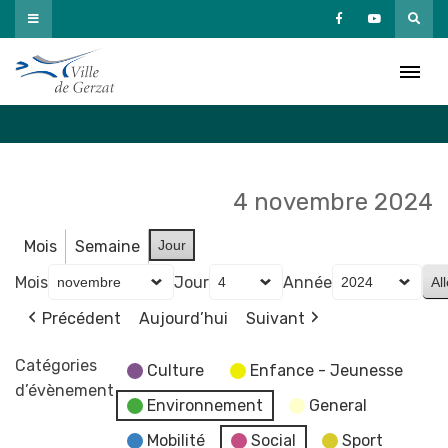
Passer
au
Agenda
contenu
Accueil
»
Agenda
4 novembre 2024
Mois
Semaine
Jour
Mois
Jour
Année
Précédent
Aujourd’hui
Suivant
Catégories
Culture
Enfance - Jeunesse
d’évènement
Environnement
General
Mobilité
Social
Sport