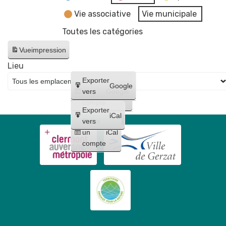
Vie associative
Vie municipale
Toutes les catégories
Vue
impression
Lieu
Créer
Exporter
Google
un
vers
Google
compte
Exporter
iCal
Créer
vers
un
iCal
compte