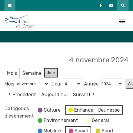
Passer
au
Agenda
contenu
Accueil
»
Agenda
4 novembre 2024
Mois
Semaine
Jour
Mois
Jour
Année
Précédent
Aujourd’hui
Suivant
Catégories
Culture
Enfance - Jeunesse
d’évènement
Environnement
General
Mobilité
Social
Sport