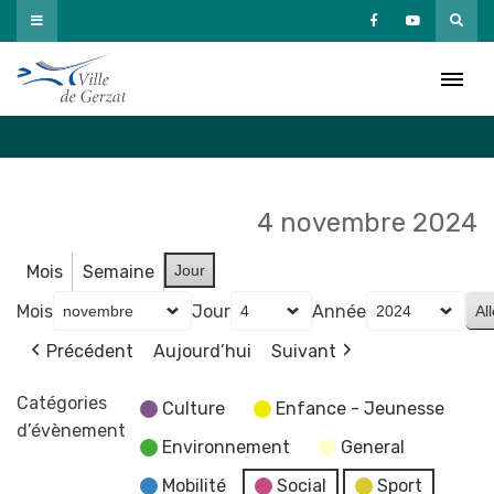
Passer
au
Agenda
contenu
Accueil
»
Agenda
4 novembre 2024
Mois
Semaine
Jour
Mois
Jour
Année
Précédent
Aujourd’hui
Suivant
Catégories
Culture
Enfance - Jeunesse
d’évènement
Environnement
General
Mobilité
Social
Sport