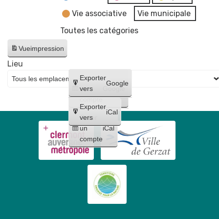
Vie associative
Vie municipale
Toutes les catégories
Vue
impression
Lieu
Créer
Exporter
Google
un
vers
Google
compte
Exporter
iCal
Créer
vers
un
iCal
compte