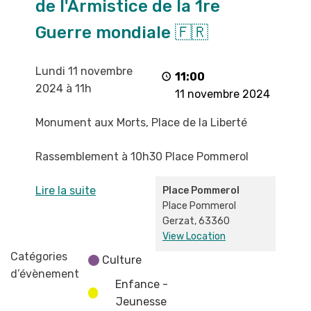
de l'Armistice de la 1re
l'Armistice
de
Guerre mondiale 🇫🇷
la
1re
Lundi 11 novembre
Guerre
11:00
2024 à 11h
mondiale
11 novembre 2024
🇫🇷
Monument aux Morts, Place de la Liberté
Rassemblement à 10h30 Place Pommerol
Lire la suite
Place Pommerol
Place Pommerol
Gerzat
,
63360
View Location
Catégories
Culture
d’évènement
Enfance -
Jeunesse