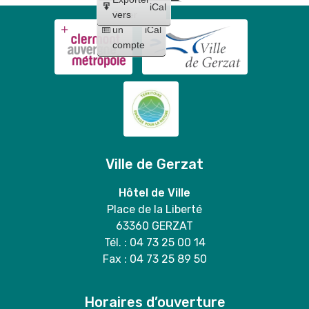
iCal
Créer
vers
un
iCal
compte
Ville de Gerzat
Hôtel de Ville
Place de la Liberté
63360 GERZAT
Tél. : 04 73 25 00 14
Fax : 04 73 25 89 50
Horaires d’ouverture