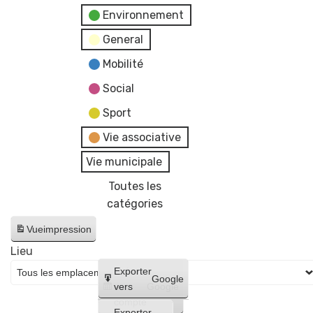
Environnement
General
Mobilité
Social
Sport
Vie associative
Vie municipale
Toutes les
catégories
Vue
impression
Lieu
Créer
Exporter
Google
un
vers
Google
compte
Exporter