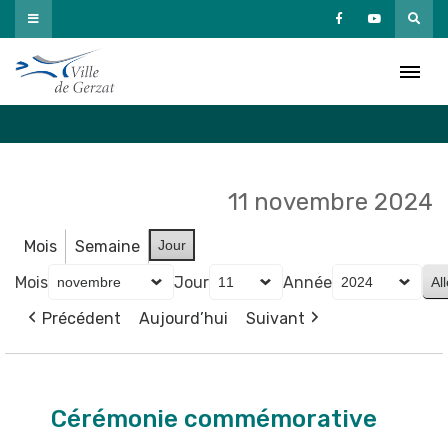
Passer
au
Agenda
contenu
Accueil
»
Agenda
11 novembre 2024
Mois
Semaine
Jour
Mois
Jour
Année
Précédent
Aujourd’hui
Suivant
Cérémonie
commémorative
Cérémonie commémorative
de