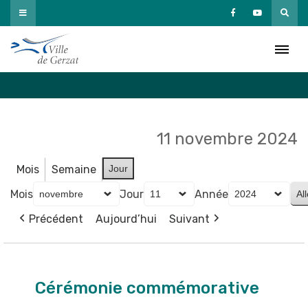
Passer
au
Agenda
contenu
Accueil
»
Agenda
11 novembre 2024
Mois
Semaine
Jour
Mois
Jour
Année
Précédent
Aujourd’hui
Suivant
Cérémonie
commémorative
Cérémonie commémorative
de