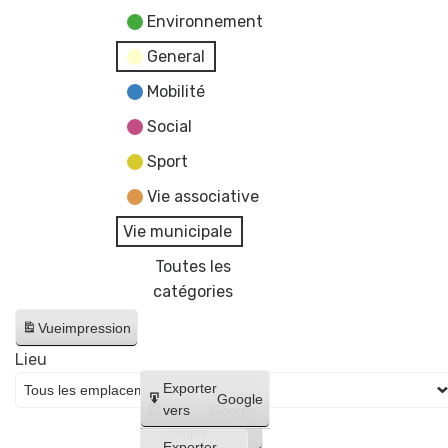
Environnement
General
Mobilité
Social
Sport
Vie associative
Vie municipale
Toutes les
catégories
Vue
impression
Lieu
Créer
Exporter
Google
un
vers
Google
compte
Exporter