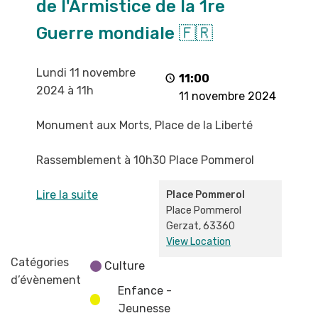
de l'Armistice de la 1re
l'Armistice
de
Guerre mondiale 🇫🇷
la
1re
Lundi 11 novembre
Guerre
11:00
2024 à 11h
mondiale
11 novembre 2024
🇫🇷
Monument aux Morts, Place de la Liberté
Rassemblement à 10h30 Place Pommerol
Lire la suite
Place Pommerol
Place Pommerol
Gerzat
,
63360
View Location
Catégories
Culture
d’évènement
Enfance -
Jeunesse