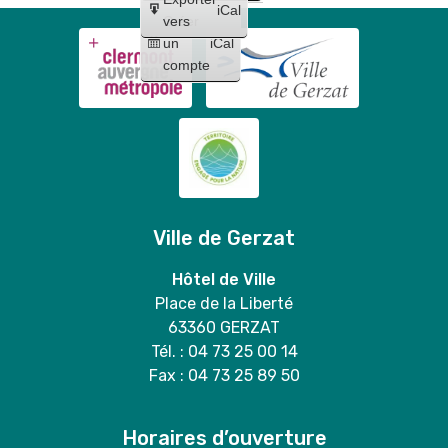
iCal
Créer
vers
un
iCal
compte
Ville de Gerzat
Hôtel de Ville
Place de la Liberté
63360 GERZAT
Tél. : 04 73 25 00 14
Fax : 04 73 25 89 50
Horaires d’ouverture