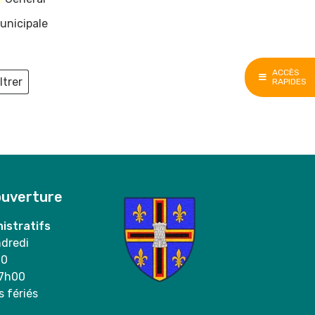
unicipale
ACCÈS
ltrer
RAPIDES
ieux
ouverture
istratifs
ndredi
00
17h00
s fériés