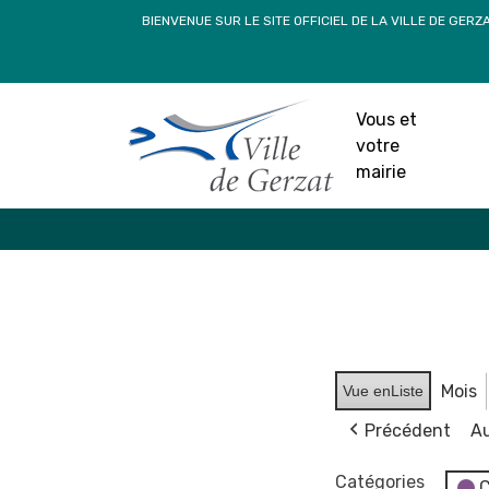
Passer
BIENVENUE SUR LE SITE OFFICIEL DE LA VILLE DE GERZ
au
contenu
Vous et
votre
mairie
Mois
Vue en
Liste
Précédent
Au
Catégories
C