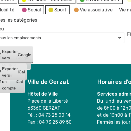
obilité
Social
Sport
Vie associative
Vie m
es les catégories
eu
Fi
L
Créer
Exporter
Google
un
vers
Google
compte
Exporter
iCal
Créer
vers
Ville de Gerzat
Horaires d’
un
iCal
compte
Hôtel de Ville
Services admin
Place de la Liberté
Du lundi au ve
63360 GERZAT
de 8h00 à 12h
Tél. : 04 73 25 00 14
et de 13h00 à 
Fax : 04 73 25 89 50
Fermés les jour