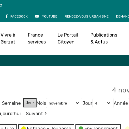
AT
FACEBOOK
YOUTUBE
RENDEZ-VOUS URBANISME
DEMAND
Agenda
Vivre à
France
Le Portail
Publications
Accueil
»
Agenda
Gerzat
services
Citoyen
& Actus
4 no
Semaine
Jour
Mois
Jour
Année
jourd’hui
Suivant
ulture
Enfance - Jeunesse
Environnement