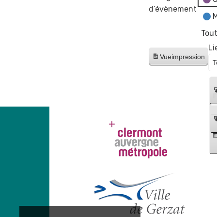
d’évènement
M
Tout
Li
Vue
impression