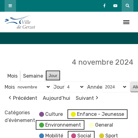
Passer
au
Agenda
contenu
Accueil
»
Agenda
4 novembre 2024
Mois
Semaine
Jour
Mois
Jour
Année
Précédent
Aujourd’hui
Suivant
Catégories
Culture
Enfance - Jeunesse
d’évènement
Environnement
General
Mobilité
Social
Sport