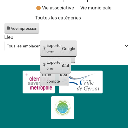
Vie associative
Vie municipale
Toutes les catégories
Vue
impression
Lieu
Créer
Exporter
Google
un
vers
Google
compte
Exporter
iCal
Créer
vers
un
iCal
compte