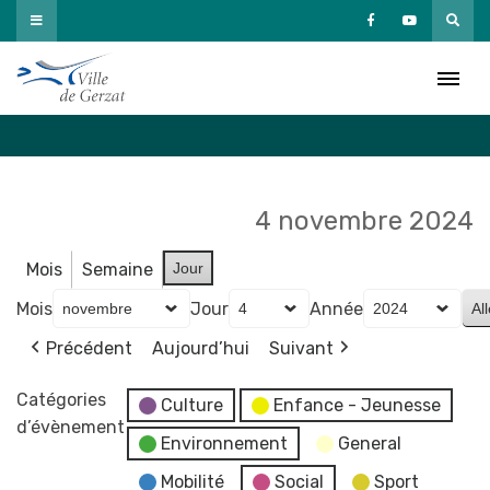
Passer
au
Agenda
contenu
Accueil
»
Agenda
4 novembre 2024
Mois
Semaine
Jour
Mois
Jour
Année
Précédent
Aujourd’hui
Suivant
Catégories
Culture
Enfance - Jeunesse
d’évènement
Environnement
General
Mobilité
Social
Sport