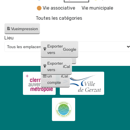
Vie associative
Vie municipale
Toutes les catégories
Vue
impression
Lieu
Créer
Exporter
Google
un
vers
Google
compte
Exporter
iCal
Créer
vers
un
iCal
compte