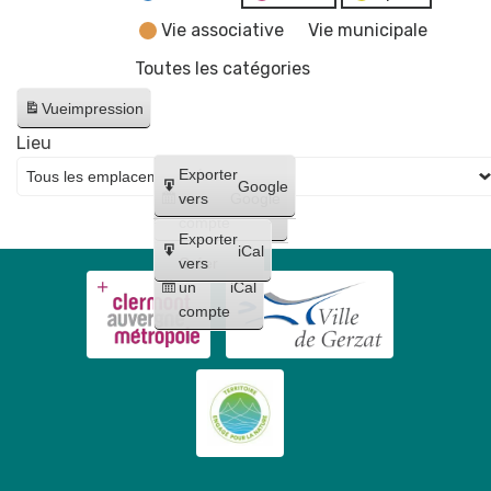
Vie associative
Vie municipale
Toutes les catégories
Vue
impression
Lieu
Créer
Exporter
Google
un
vers
Google
compte
Exporter
iCal
Créer
vers
un
iCal
compte