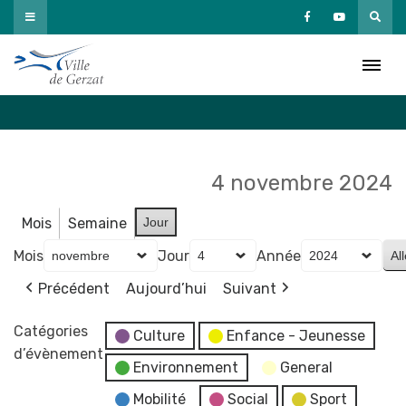
Passer
au
Agenda
contenu
Accueil
»
Agenda
4 novembre 2024
Mois
Semaine
Jour
Mois
Jour
Année
Précédent
Aujourd’hui
Suivant
Catégories
Culture
Enfance - Jeunesse
d’évènement
Environnement
General
Mobilité
Social
Sport