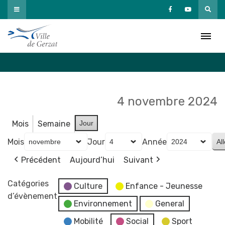
Passer
au
Agenda
contenu
Accueil
»
Agenda
4 novembre 2024
Mois
Semaine
Jour
Mois
Jour
Année
Précédent
Aujourd’hui
Suivant
Catégories
Culture
Enfance - Jeunesse
d’évènement
Environnement
General
Mobilité
Social
Sport