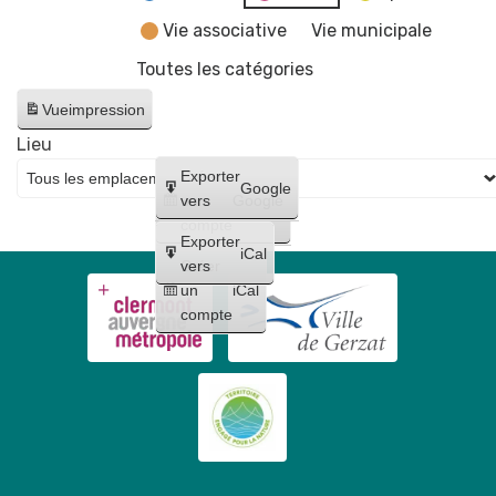
Vie associative
Vie municipale
Toutes les catégories
Vue
impression
Lieu
Créer
Exporter
Google
un
vers
Google
compte
Exporter
iCal
Créer
vers
un
iCal
compte