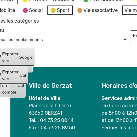
obilité
Social
Sport
Vie associative
Vie m
es les catégories
eu
Fi
L
Créer
Exporter
Google
un
vers
Google
compte
Exporter
iCal
Créer
vers
Ville de Gerzat
Horaires d’
un
iCal
compte
Hôtel de Ville
Services admin
Place de la Liberté
Du lundi au ve
63360 GERZAT
de 8h00 à 12h
Tél. : 04 73 25 00 14
et de 13h00 à 
Fax : 04 73 25 89 50
Fermés les jour