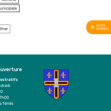
unicipale
ACCÈS
ltrer
RAPIDES
ieux
ouverture
istratifs
ndredi
00
17h00
s fériés