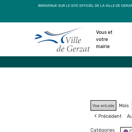
Passer
BIENVENUE SUR LE SITE OFFICIEL DE LA VILLE DE GERZ
au
contenu
Vous et
votre
mairie
Mois
Vue en
Liste
Précédent
Au
Catégories
C