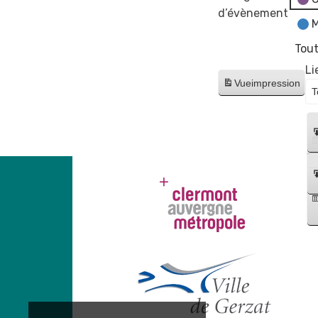
d’évènement
M
Tout
Li
Vue
impression