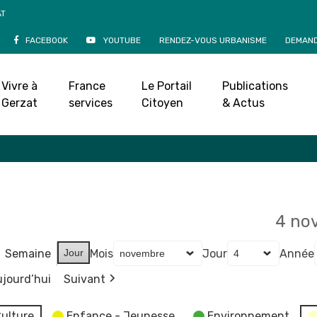
AT
FACEBOOK
YOUTUBE
RENDEZ-VOUS URBANISME
DEMAND
Agenda
Vivre à
France
Le Portail
Publications
Accueil
»
Agenda
Gerzat
services
Citoyen
& Actus
4 no
Semaine
Jour
Mois
Jour
Année
jourd’hui
Suivant
ulture
Enfance - Jeunesse
Environnement