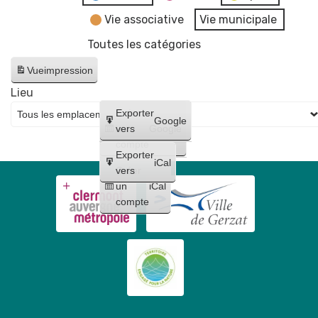
Vie associative
Vie municipale
Toutes les catégories
Vue
impression
Lieu
Créer
Exporter
Google
un
vers
Google
compte
Exporter
iCal
Créer
vers
un
iCal
compte