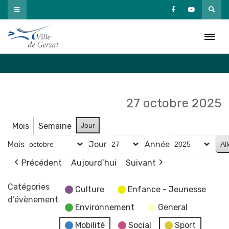
Passer
au
Agenda
contenu
Accueil
»
Agenda
27 octobre 2025
Mois
Semaine
Jour
Mois
Jour
Année
Précédent
Aujourd’hui
Suivant
Catégories
Culture
Enfance - Jeunesse
d’évènement
Environnement
General
Mobilité
Social
Sport