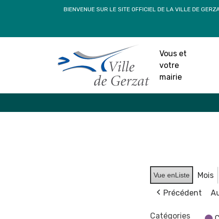
Passer
BIENVENUE SUR LE SITE OFFICIEL DE LA VILLE DE GERZ
au
contenu
Vous et
votre
mairie
Mois
Vue en
Liste
Précédent
Au
Catégories
C