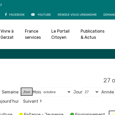
AT
FACEBOOK
YOUTUBE
RENDEZ-VOUS URBANISME
DEMAND
Agenda
Vivre à
France
Le Portail
Publications
Accueil
»
Agenda
Gerzat
services
Citoyen
& Actus
27 
Semaine
Jour
Mois
Jour
Année
jourd’hui
Suivant
ulture
Enfance - Jeunesse
Environnement