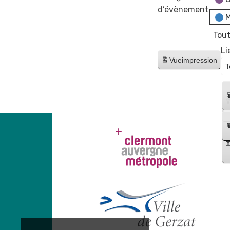
d’évènement
M
Tout
Li
Vue
impression