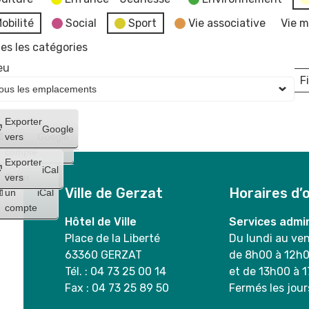
obilité
Social
Sport
Vie associative
Vie m
es les catégories
eu
Fi
L
Créer
Exporter
Google
un
vers
Google
compte
Exporter
iCal
Créer
vers
Ville de Gerzat
Horaires d’
un
iCal
compte
Hôtel de Ville
Services admin
Place de la Liberté
Du lundi au ve
63360 GERZAT
de 8h00 à 12h
Tél. : 04 73 25 00 14
et de 13h00 à 
Fax : 04 73 25 89 50
Fermés les jour