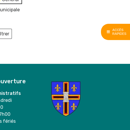
unicipale
ACCÈS
ltrer
RAPIDES
ieux
ouverture
istratifs
ndredi
00
17h00
s fériés