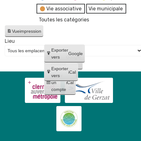
Vie associative
Vie municipale
Toutes les catégories
Vue
impression
Lieu
Créer
Exporter
Google
un
vers
Google
compte
Exporter
iCal
Créer
vers
un
iCal
compte