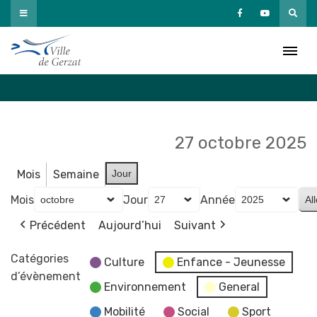
Passer
au
Agenda
contenu
Accueil
»
Agenda
27 octobre 2025
Mois
Semaine
Jour
Mois
Jour
Année
Précédent
Aujourd’hui
Suivant
Catégories
Culture
Enfance - Jeunesse
d’évènement
Environnement
General
Mobilité
Social
Sport