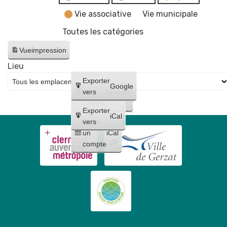
Vie associative
Vie municipale
Toutes les catégories
Vue
impression
Lieu
Créer
Exporter
Google
un
vers
Google
compte
Exporter
iCal
Créer
vers
un
iCal
compte