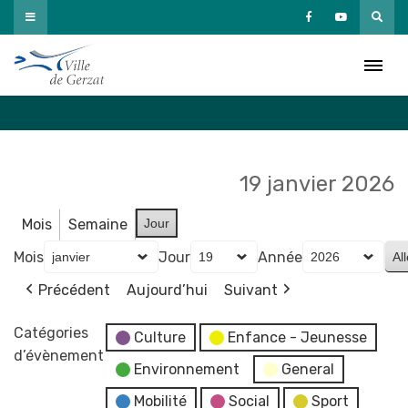
Passer
au
Agenda
contenu
Accueil
»
Agenda
19 janvier 2026
Mois
Semaine
Jour
Mois
Jour
Année
Précédent
Aujourd’hui
Suivant
Catégories
Culture
Enfance - Jeunesse
d’évènement
Environnement
General
Mobilité
Social
Sport