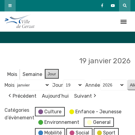
Passer
au
Agenda
contenu
Accueil
»
Agenda
19 janvier 2026
Mois
Semaine
Jour
Mois
Jour
Année
Précédent
Aujourd’hui
Suivant
Catégories
Culture
Enfance - Jeunesse
d’évènement
Environnement
General
Mobilité
Social
Sport