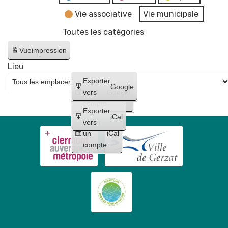
Vie associative
Vie municipale
Toutes les catégories
Vue
impression
Lieu
Créer
Exporter
Google
un
vers
Google
compte
Exporter
iCal
Créer
vers
un
iCal
compte