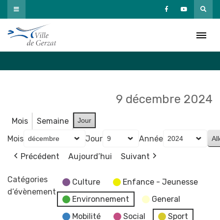
Passer
au
Agenda
contenu
Accueil
»
Agenda
9 décembre 2024
Mois
Semaine
Jour
Mois
Jour
Année
Précédent
Aujourd’hui
Suivant
Catégories
Culture
Enfance - Jeunesse
d’évènement
Environnement
General
Mobilité
Social
Sport