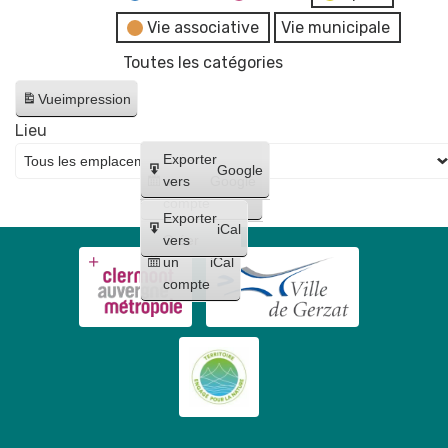
Vie associative
Vie municipale
Toutes les catégories
Vue
impression
Lieu
Créer
Exporter
Google
un
vers
Google
compte
Exporter
iCal
Créer
vers
un
iCal
compte