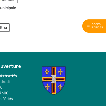
unicipale
ACCÈS
ltrer
RAPIDES
ieux
ouverture
istratifs
ndredi
00
17h00
s fériés