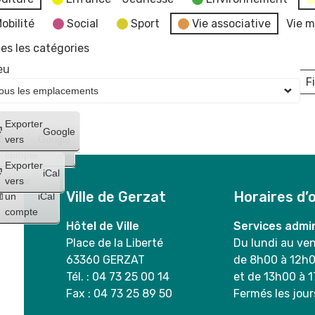
obilité
Social
Sport
Vie associative
Vie m
es les catégories
eu
Fi
L
Créer
Exporter
Google
un
vers
Google
compte
Exporter
iCal
Créer
vers
Ville de Gerzat
Horaires d’
un
iCal
compte
Hôtel de Ville
Services admin
Place de la Liberté
Du lundi au ve
63360 GERZAT
de 8h00 à 12h
Tél. : 04 73 25 00 14
et de 13h00 à 
Fax : 04 73 25 89 50
Fermés les jour