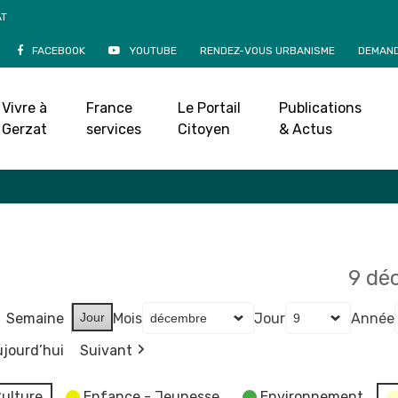
AT
FACEBOOK
YOUTUBE
RENDEZ-VOUS URBANISME
DEMAND
Agenda
Vivre à
France
Le Portail
Publications
Accueil
»
Agenda
Gerzat
services
Citoyen
& Actus
9 dé
Semaine
Jour
Mois
Jour
Année
jourd’hui
Suivant
ulture
Enfance - Jeunesse
Environnement