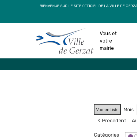
Passer
BIENVENUE SUR LE SITE OFFICIEL DE LA VILLE DE GERZ
au
contenu
Vous et
votre
mairie
Mois
Vue en
Liste
Précédent
Au
Catégories
C