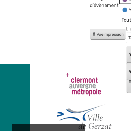
d’évènement
M
Tout
Li
Vue
impression