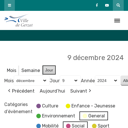
Passer
au
Agenda
contenu
Accueil
»
Agenda
9 décembre 2024
Mois
Semaine
Jour
Mois
Jour
Année
Précédent
Aujourd’hui
Suivant
Catégories
Culture
Enfance - Jeunesse
d’évènement
Environnement
General
Mobilité
Social
Sport