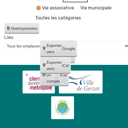
Vie associative
Vie municipale
Toutes les catégories
Vue
impression
Lieu
Créer
Exporter
Google
un
vers
Google
compte
Exporter
iCal
Créer
vers
un
iCal
compte