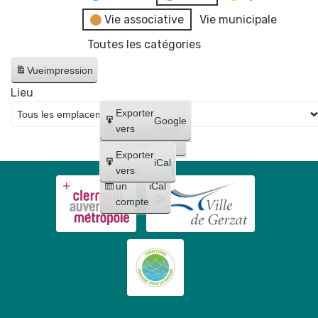
Vie associative
Vie municipale
Toutes les catégories
Vue
impression
Lieu
Créer
Exporter
Google
un
vers
Google
compte
Exporter
iCal
Créer
vers
un
iCal
compte