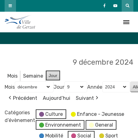
Passer
au
Agenda
contenu
Accueil
»
Agenda
9 décembre 2024
Mois
Semaine
Jour
Mois
Jour
Année
Précédent
Aujourd’hui
Suivant
Catégories
Culture
Enfance - Jeunesse
d’évènement
Environnement
General
Mobilité
Social
Sport