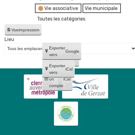
Vie associative
Vie municipale
Toutes les catégories
Vue
impression
Lieu
Créer
Exporter
Google
un
vers
Google
compte
Exporter
iCal
Créer
vers
un
iCal
compte