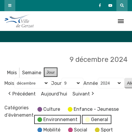
Passer
au
Agenda
contenu
Accueil
»
Agenda
9 décembre 2024
Mois
Semaine
Jour
Mois
Jour
Année
Précédent
Aujourd’hui
Suivant
Catégories
Culture
Enfance - Jeunesse
d’évènement
Environnement
General
Mobilité
Social
Sport