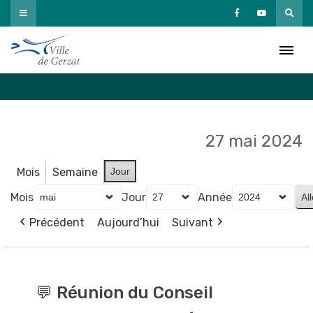
Passer
au
Agenda
contenu
Accueil
»
Agenda
27 mai 2024
Mois
Semaine
Jour
Mois
Jour
Année
Précédent
Aujourd’hui
Suivant
💬
Réunion
💬 Réunion du Conseil
du