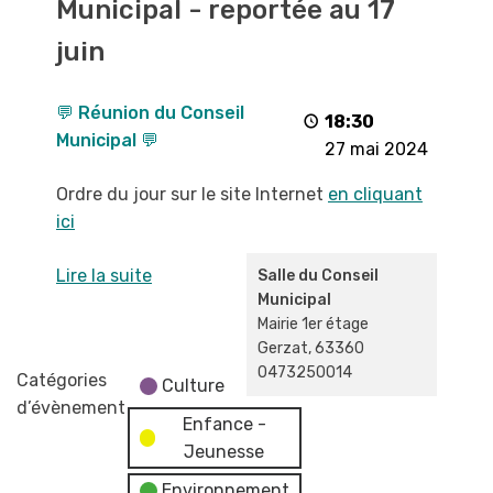
Municipal - reportée au 17
Conseil
Municipal
juin
-
reportée
💬 Réunion du Conseil
au
18:30
Municipal 💬
17
27 mai 2024
juin
Ordre du jour sur le site Internet
en cliquant
ici
Lire la suite
Salle du Conseil
Municipal
Mairie 1er étage
Gerzat
,
63360
0473250014
Catégories
Culture
d’évènement
Enfance -
Jeunesse
Environnement