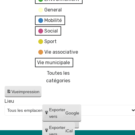
General
Mobilité
Social
Sport
Vie associative
Vie municipale
Toutes les
catégories
Vue
impression
Lieu
Créer
Exporter
Google
un
vers
Google
compte
Exporter
iCal
Créer
vers